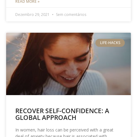
READ MORE »
Dezembro 29, 2021
Sem comentários
LIFE-HACKS
RECOVER SELF-CONFIDENCE: A
GLOBAL APPROACH
In women, hair loss can be perceived with a great
deal of anxiety because hair is associated with