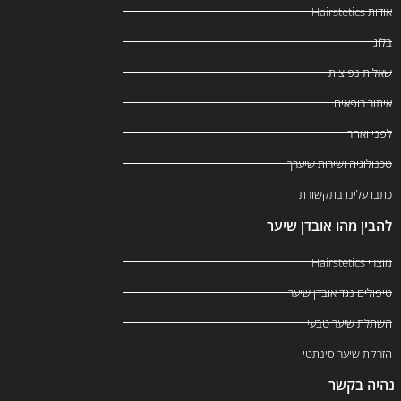
אודות Hairstetics
בלוג
שאלות נפוצות
איתור רופאים
לפני ואחרי
טכנולוגיה ושירות שיערך
כתבו עלינו בתקשורת
להבין מהו אובדן שיער
מוצרי Hairstetics
טיפולים נגד אובדן שיער
השתלת שיער טבעי
הזרקת שיער סינתטי
נהיה בקשר