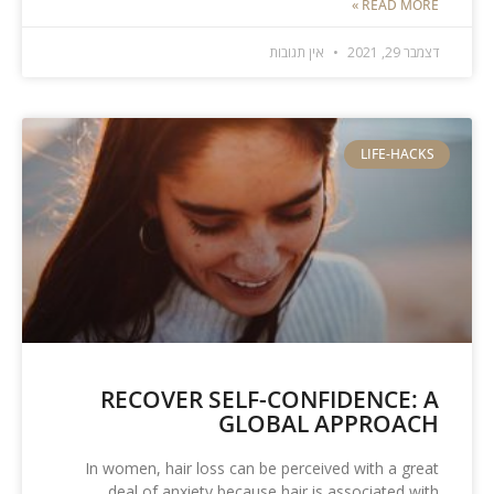
READ MORE »
דצמבר 29, 2021
אין תגובות
LIFE-HACKS
RECOVER SELF-CONFIDENCE: A
GLOBAL APPROACH
In women, hair loss can be perceived with a great
deal of anxiety because hair is associated with