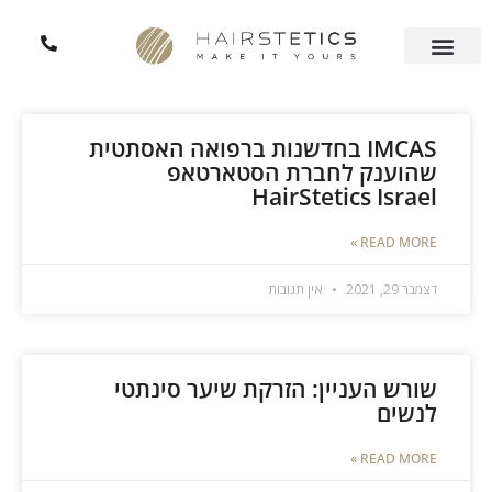
ילוג
תוכן
אודות Hairstetics
מוצרי Hairstetics
עמוד
עמוד
IMCAS בחדשנות ברפואה האסתטית
שהוענק לחברת הסטארטאפ
HairStetics Israel
READ MORE »
דצמבר 29, 2021
אין תגובות
שורש העניין: הזרקת שיער סינתטי
לנשים
READ MORE »