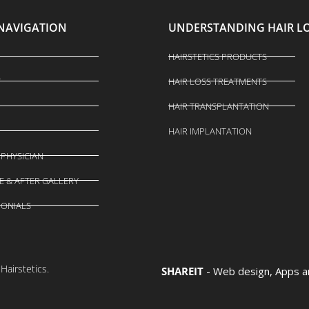
 NAVIGATION
UNDERSTANDING HAIR L
HAIRSTETICS PRODUCTS
T
HAIR LOSS TREATMENTS
HAIR TRANSPLANTATION
HAIR IMPLANTATION
 PHYSICIAN
E & AFTER GALLERY
MONIALS
airstetics.
SHAREIT
- Web design, Apps 