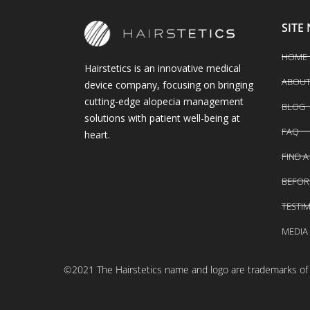
SITE
HOME
Hairstetics is an innovative medical
ABOU
device company, focusing on bringing
cutting-edge alopecia management
BLOG
solutions with patient well-being at
FAQ
heart.
FIND A
BEFOR
TESTI
MEDIA
©2021 The Hairstetics name and logo are trademarks of H